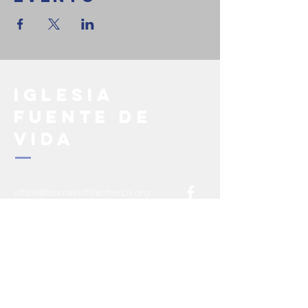
Iglesia
Fuente de
Vida
office@fountainoflifechurch.org
308-310 Fullerton Ave.
Newburgh, NY 12550